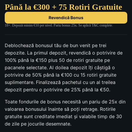
Până la €300 + 75 Rotiri Gratuite
Revendică Bonus
18+. Depozit minim €10 per nivel. Pariu bonus 25x. Se aplică T&C complete.
Deblochează bonusul tău de bun venit pe trei
depozite. La primul depozit, revendică o potrivire de
100% până la €150 plus 50 de rotiri gratuite pe
pacanele selectate. Al doilea depozit îți câștigă o
potrivire de 50% până la €100 cu 15 rotiri gratuite
suplimentare. Finalizează pachetul cu un al treilea
depozit pentru o potrivire de 25% până la €50.
Toate fondurile de bonus necesită un pariu de 25x din
valoarea bonusului înainte să poți retrage. Rotirile
gratuite sunt creditate imediat și valabile timp de 30
de zile pe jocurile desemnate.