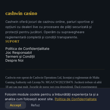
cashwin casino
Cashwin oferă jocuri de cazinou online, pariuri sportive și
opțiuni cu dealeri live cu procesare de plăți securizată și
protecții pentru jucători. Operăm cu supravegheare
reglementară completă și condiții transparente.
SUPORT
Politica de Confidențialitate
Joc Responsabil
Termeni și Condiții
Despre Noi
Cashwin este operat de Cashwin Operations Ltd, licențiat și reglementat de Malta
Gaming Authority sub Licența Nr. MGA/CW/2023/58476. Jucătorii trebuie să aibă
18 ani sau mai mult. Jocurile de noroc pot crea dependență. Dacă experimentezi
probleme legate de jocul de noroc, te rugăm să contactezi Consiliul Național pentru
Folosim module cookie pentru a îmbunătăți experiența ta și a
Jocul de Noroc Problematic sau vizitează www.gambleaware.org.
analiza cum folosești acest site.
Politica de Confidențialitate
2024 Cashwin. Toate drepturile rezervate.
Accept
Refuz