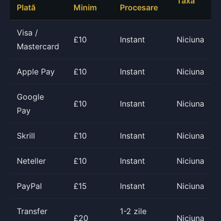
Taxă
Plată
Minim
Procesare
Visa /
£10
Instant
Niciuna
Mastercard
Apple Pay
£10
Instant
Niciuna
Google
£10
Instant
Niciuna
Pay
Skrill
£10
Instant
Niciuna
Neteller
£10
Instant
Niciuna
PayPal
£15
Instant
Niciuna
Transfer
1-2 zile
£20
Niciuna