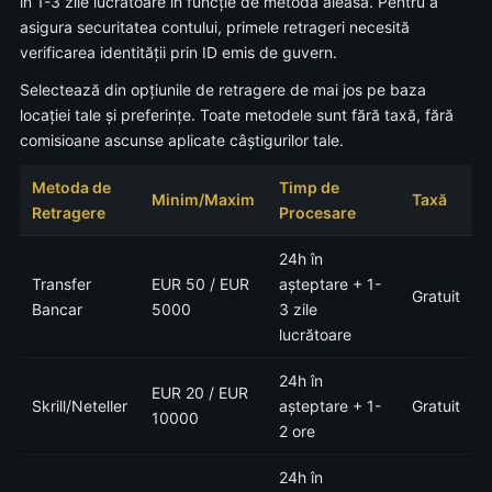
în 1-3 zile lucrătoare în funcție de metoda aleasă. Pentru a
asigura securitatea contului, primele retrageri necesită
verificarea identității prin ID emis de guvern.
Selectează din opțiunile de retragere de mai jos pe baza
locației tale și preferințe. Toate metodele sunt fără taxă, fără
comisioane ascunse aplicate câștigurilor tale.
Metoda de
Timp de
Minim/Maxim
Taxă
Retragere
Procesare
24h în
Transfer
EUR 50 / EUR
așteptare + 1-
Gratuit
Bancar
5000
3 zile
lucrătoare
24h în
EUR 20 / EUR
Skrill/Neteller
așteptare + 1-
Gratuit
10000
2 ore
24h în