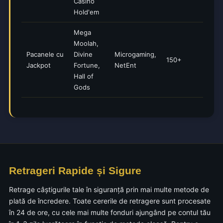
Casino
Hold'em
Mega
Moolah,
Pacanele cu
Divine
Microgaming,
150+
Jackpot
Fortune,
NetEnt
Hall of
Gods
Retrageri Rapide și Sigure
Retrage câștigurile tale în siguranță prin mai multe metode de
plată de încredere. Toate cererile de retragere sunt procesate
în 24 de ore, cu cele mai multe fonduri ajungând pe contul tău