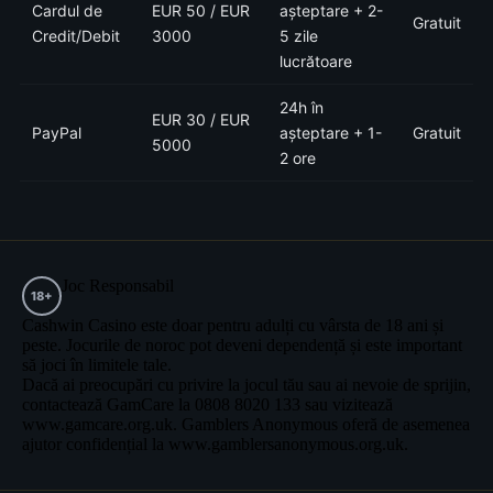
Cardul de
EUR 50 / EUR
așteptare + 2-
Gratuit
Credit/Debit
3000
5 zile
lucrătoare
24h în
EUR 30 / EUR
PayPal
așteptare + 1-
Gratuit
5000
2 ore
Joc Responsabil
18+
Cashwin Casino este doar pentru adulți cu vârsta de 18 ani și
peste. Jocurile de noroc pot deveni dependență și este important
să joci în limitele tale.
Dacă ai preocupări cu privire la jocul tău sau ai nevoie de sprijin,
contactează GamCare la 0808 8020 133 sau vizitează
www.gamcare.org.uk. Gamblers Anonymous oferă de asemenea
ajutor confidențial la www.gamblersanonymous.org.uk.