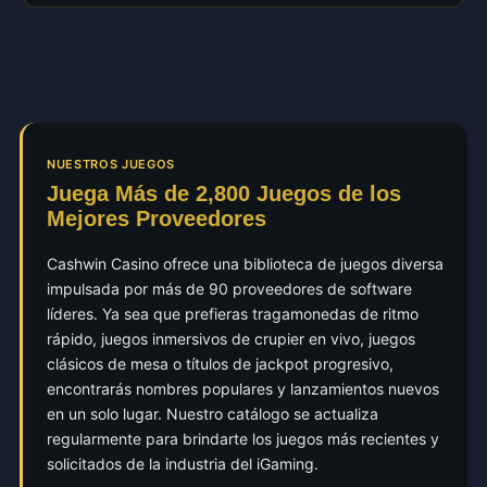
NUESTROS JUEGOS
Juega Más de 2,800 Juegos de los
Mejores Proveedores
Cashwin Casino ofrece una biblioteca de juegos diversa
impulsada por más de 90 proveedores de software
líderes. Ya sea que prefieras tragamonedas de ritmo
rápido, juegos inmersivos de crupier en vivo, juegos
clásicos de mesa o títulos de jackpot progresivo,
encontrarás nombres populares y lanzamientos nuevos
en un solo lugar. Nuestro catálogo se actualiza
regularmente para brindarte los juegos más recientes y
solicitados de la industria del iGaming.