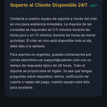
Soporte al Cliente Disponible 24/7
24/7
Contacta a nuestro equipo de soporte a través del chat
en vivo para asistencia inmediata. La mayoría de las
consultas se responden en 2-5 minutos durante las
horas pico y en 10 minutos durante las horas de menor
actividad. El chat en vivo está disponible todo el día,
siete días a la semana.
Para asuntos no urgentes, puedes contactarnos por
correo electrónico en
support@cashwin.com
con un
tiempo de respuesta típico de 24 horas. Todo el
soporte se proporciona en inglés. Ya sea que tengas
preguntas sobre depósitos, retiros, verificación de
cuenta o reglas del juego, nuestro equipo está listo
para ayudarte.