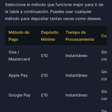
Selecciona el método que funcione mejor para ti de
la tabla a continuación. Puedes usar cualquier
método para depositar tantas veces como desees.
Método de
Depósito
Tiempo de
Comi
Pago
Mínimo
Procesamiento
Visa /
Sin
£10
Instantáneo
Mastercard
comis
Sin
Apple Pay
£10
Instantáneo
comis
Sin
Google Pay
£10
Instantáneo
comis
Sin