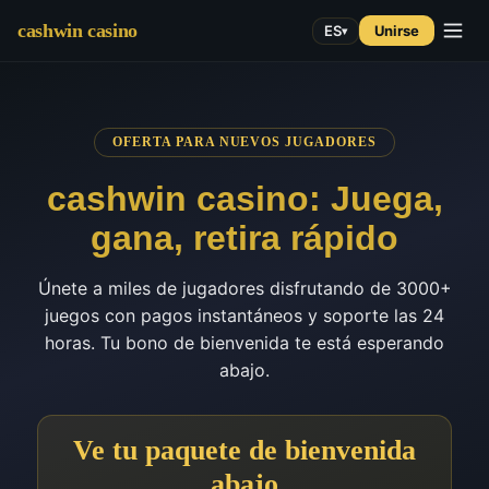
cashwin casino
ES
Unirse
▾
OFERTA PARA NUEVOS JUGADORES
cashwin casino: Juega,
gana, retira rápido
Únete a miles de jugadores disfrutando de 3000+
juegos con pagos instantáneos y soporte las 24
horas. Tu bono de bienvenida te está esperando
abajo.
Ve tu paquete de bienvenida
abajo