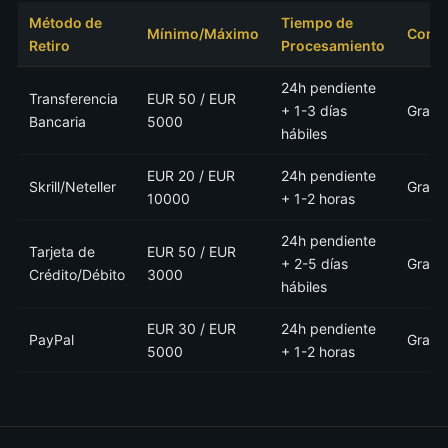
Método de
Tiempo de
Mínimo/Máximo
Comi
Retiro
Procesamiento
24h pendiente
Transferencia
EUR 50 / EUR
+ 1-3 días
Gratis
Bancaria
5000
hábiles
EUR 20 / EUR
24h pendiente
Skrill/Neteller
Gratis
10000
+ 1-2 horas
24h pendiente
Tarjeta de
EUR 50 / EUR
+ 2-5 días
Gratis
Crédito/Débito
3000
hábiles
EUR 30 / EUR
24h pendiente
PayPal
Gratis
5000
+ 1-2 horas