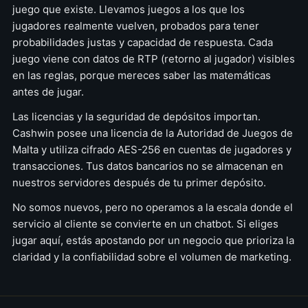
juego que existe. Llevamos juegos a los que los
jugadores realmente vuelven, probados para tener
probabilidades justas y capacidad de respuesta. Cada
juego viene con datos de RTP (retorno al jugador) visibles
en las reglas, porque mereces saber las matemáticas
antes de jugar.
Las licencias y la seguridad de depósitos importan.
Cashwin posee una licencia de la Autoridad de Juegos de
Malta y utiliza cifrado AES-256 en cuentas de jugadores y
transacciones. Tus datos bancarios no se almacenan en
nuestros servidores después de tu primer depósito.
No somos nuevos, pero no operamos a la escala donde el
servicio al cliente se convierte en un chatbot. Si eliges
jugar aquí, estás apostando por un negocio que prioriza la
claridad y la confiabilidad sobre el volumen de marketing.